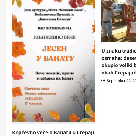
U znaku tradic
osmeha: deset
okupio veliki 
obali Crepajač
September 22, 2
Književno veče o Banatu u Crepaji