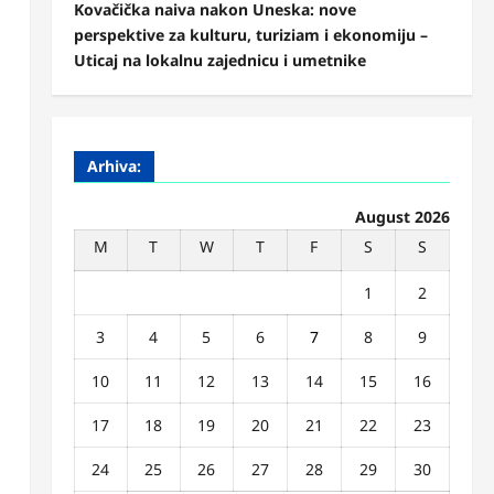
Kovačička naiva nakon Uneska: nove
perspektive za kulturu, turiziam i ekonomiju –
Uticaj na lokalnu zajednicu i umetnike
Arhiva:
August 2026
M
T
W
T
F
S
S
1
2
3
4
5
6
7
8
9
10
11
12
13
14
15
16
17
18
19
20
21
22
23
24
25
26
27
28
29
30