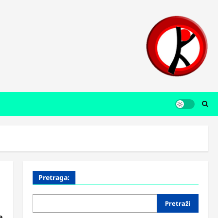
Pretraga:
Pretraži
e