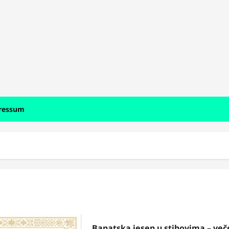
ressum
Banatska jesen u stihovima – več