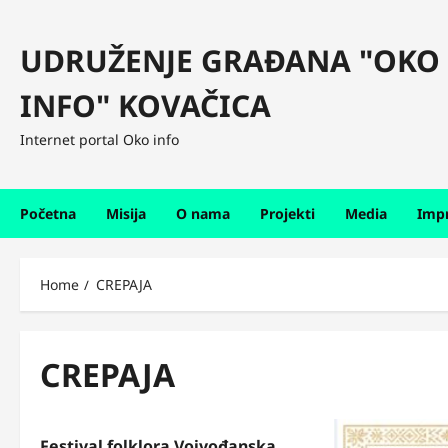
Skip
to
UDRUŽENJE GRAĐANA "OKO
content
INFO" KOVAČICA
Internet portal Oko info
Početna
Misija
O nama
Projekti
Media
Imp
Home
CREPAJA
CREPAJA
Festival folklora Vojvođanska