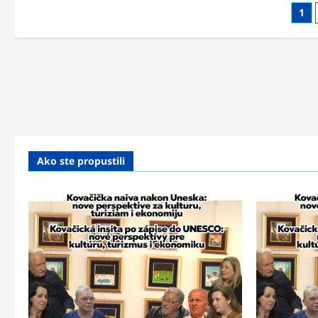
Pos
1
pag
Ako ste propustili