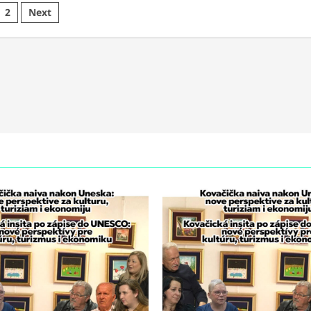
ts
2
Next
ination