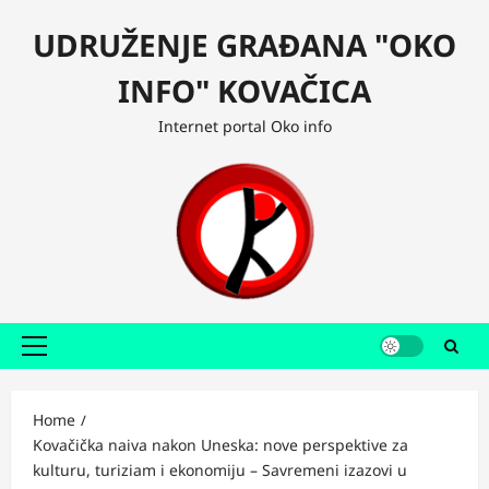
Skip
UDRUŽENJE GRAĐANA "OKO
to
content
INFO" KOVAČICA
Internet portal Oko info
Primary
Menu
Home
Kovačička naiva nakon Uneska: nove perspektive za
kulturu, turiziam i ekonomiju – Savremeni izazovi u