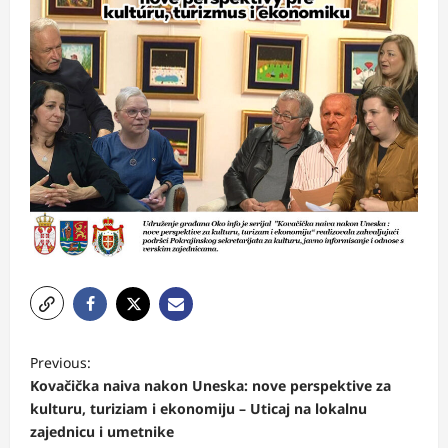
P
Previous:
o
Kovačička naiva nakon Uneska: nove perspektive za
s
kulturu, turiziam i ekonomiju – Uticaj na lokalnu
zajednicu i umetnike
t