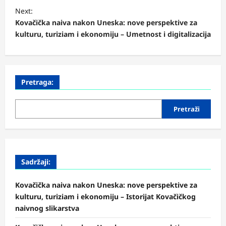
n
Next:
Kovačička naiva nakon Uneska: nove perspektive za
a
kulturu, turiziam i ekonomiju – Umetnost i digitalizacija
v
i
g
Pretraga:
a
t
Pretraži
i
o
n
Sadržaji:
Kovačička naiva nakon Uneska: nove perspektive za
kulturu, turiziam i ekonomiju – Istorijat Kovačičkog
naivnog slikarstva