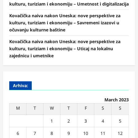
kulturu, turiziam i ekonomiju – Umetnost i digitalizacija
Kovačička naiva nakon Uneska: nove perspektive za
kulturu, turiziam i ekonomiju – Savremeni izazovi u
očuvanju kulturne baštine
Kovačička naiva nakon Uneska: nove perspektive za
kulturu, turiziam i ekonomiju – Uticaj na lokalnu
zajednicu i umetnike
Arhiva:
March 2023
M
T
W
T
F
S
S
1
2
3
4
5
6
7
8
9
10
11
12