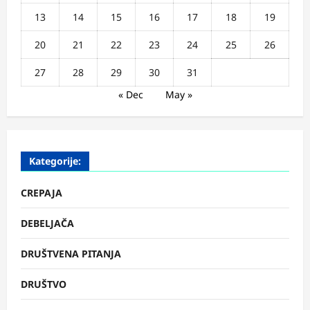
13
14
15
16
17
18
19
20
21
22
23
24
25
26
27
28
29
30
31
« Dec
May »
Kategorije:
CREPAJA
DEBELJAČA
DRUŠTVENA PITANJA
DRUŠTVO