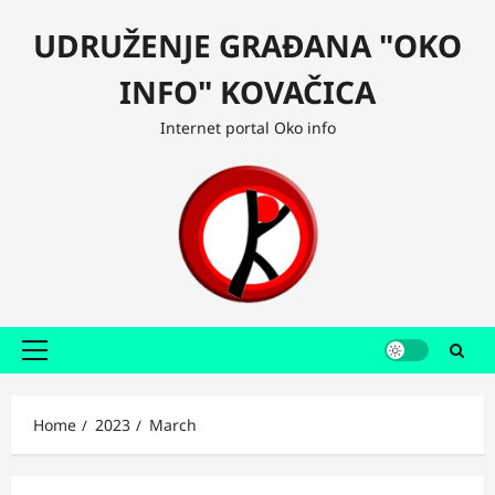
Skip
UDRUŽENJE GRAĐANA "OKO
to
content
INFO" KOVAČICA
Internet portal Oko info
Primary
Menu
Home
2023
March